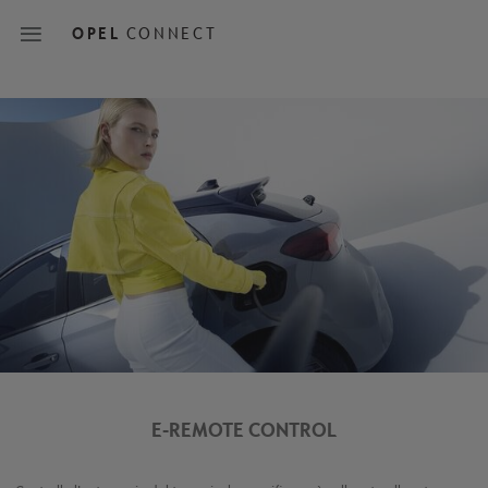
Skip
to
OPEL
CONNECT
main
content
Main
navigation
E-REMOTE CONTROL