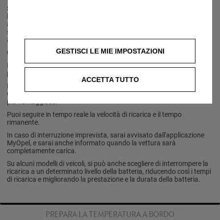
Sulla pagina di benvenuto dell'applicazione MyOpel, puoi vedere
l'autonomia rimanente del tuo veicolo in tempo reale. Puoi anche
assicurarti che la vettura sia correttamente collegata e sapere se
sta effettuando una ricarica rapida o tradizionale grazie all'icona in
alto a sinistra.
GESTISCI LE MIE IMPOSTAZIONI
Controlla la ricarica a distanza
Dopo che la tua Opel è stata collegata a una stazione di ricarica,
puoi controllare la ricarica dal tuo smartphone.
ACCETTA TUTTO
Puoi avviare la ricarica o impostare l'ora di avviamento che desideri.
Questa funzione ti permette di sfruttare le fasce orarie con tariffa
più vantaggiosa.
Puoi seguire in tempo reale la velocità di ricarica e il tempo
rimanente.
In caso di interruzione imprevista, sarai avvisato dall'applicazione
MyOpel, e sarai anche informato quando la vettura sarà
completamente carica.
Su alcuni modelli di veicoli, si può anche scegliere di interrompere la
ricarica a un determinato livello della batteria, riducendo così i tempi
di ricarica e migliorando la prestazione e la durata della batteria.
PREPARA LA TEMPERATURA A BORDO