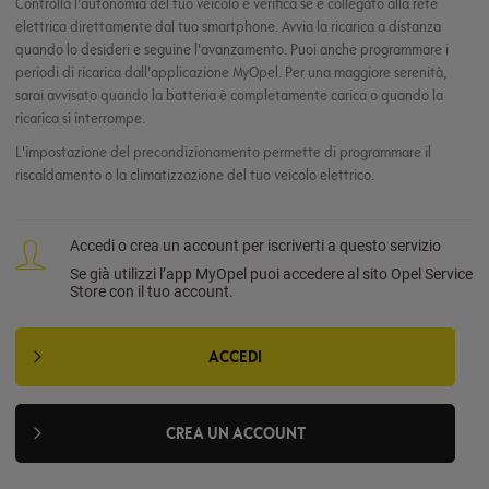
Controlla l'autonomia del tuo veicolo e verifica se è collegato alla rete
elettrica direttamente dal tuo smartphone. Avvia la ricarica a distanza
quando lo desideri e seguine l'avanzamento. Puoi anche programmare i
periodi di ricarica dall'applicazione MyOpel. Per una maggiore serenità,
sarai avvisato quando la batteria è completamente carica o quando la
ricarica si interrompe.
L'impostazione del precondizionamento permette di programmare il
riscaldamento o la climatizzazione del tuo veicolo elettrico.
Accedi o crea un account per iscriverti a questo servizio
Se già utilizzi l’app MyOpel puoi accedere al sito Opel Service
Store con il tuo account.
ACCEDI
CREA UN ACCOUNT