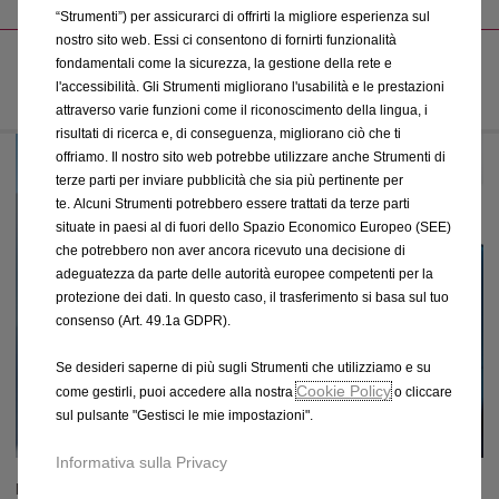
“Strumenti”) per assicurarci di offrirti la migliore esperienza sul
nostro sito web. Essi ci consentono di fornirti funzionalità
GESTISCI IL TUO CARICO
fondamentali come la sicurezza, la gestione della rete e
l'accessibilità. Gli Strumenti migliorano l'usabilità e le prestazioni
attraverso varie funzioni come il riconoscimento della lingua, i
risultati di ricerca e, di conseguenza, migliorano ciò che ti
offriamo. Il nostro sito web potrebbe utilizzare anche Strumenti di
terze parti per inviare pubblicità che sia più pertinente per
te. Alcuni Strumenti potrebbero essere trattati da terze parti
situate in paesi al di fuori dello Spazio Economico Europeo (SEE)
che potrebbero non aver ancora ricevuto una decisione di
adeguatezza da parte delle autorità europee competenti per la
protezione dei dati. In questo caso, il trasferimento si basa sul tuo
consenso (Art. 49.1a GDPR).
Se desideri saperne di più sugli Strumenti che utilizziamo e su
Cookie Policy
come gestirli, puoi accedere alla nostra
o cliccare
sul pulsante "Gestisci le mie impostazioni".
Informativa sulla Privacy
Rimani sempre informato sullo stato di carica del tuo veicolo